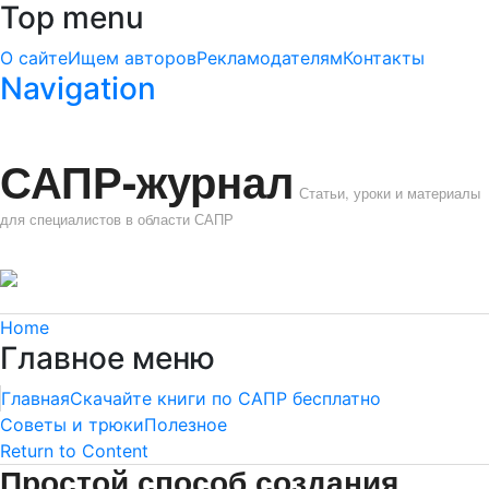
Top menu
О сайте
Ищем авторов
Рекламодателям
Контакты
Navigation
САПР-журнал
Статьи, уроки и материалы
для специалистов в области САПР
Home
Главное меню
Главная
Скачайте книги по САПР бесплатно
Советы и трюки
Полезное
Return to Content
Простой способ создания