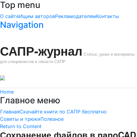
Top menu
О сайте
Ищем авторов
Рекламодателям
Контакты
Navigation
САПР-журнал
Статьи, уроки и материалы
для специалистов в области САПР
Home
Главное меню
Главная
Скачайте книги по САПР бесплатно
Советы и трюки
Полезное
Return to Content
Сохранение файлов в nanoCAD