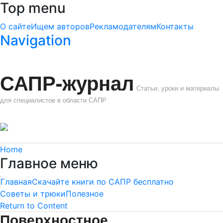
Top menu
О сайте
Ищем авторов
Рекламодателям
Контакты
Navigation
САПР-журнал
Статьи, уроки и материалы
для специалистов в области САПР
Home
Главное меню
Главная
Скачайте книги по САПР бесплатно
Советы и трюки
Полезное
Return to Content
Поверхностное