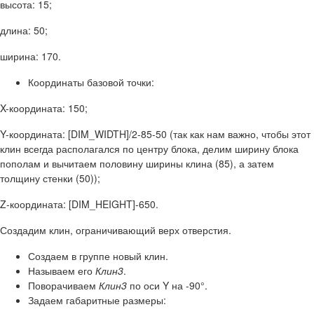
высота: 15;
длина: 50;
ширина: 170.
Координаты базовой точки:
X-координата: 150;
Y-координата: [DIM_WIDTH]/2-85-50 (так как нам важно, чтобы этот
клин всегда располагался по центру блока, делим ширину блока
пополам и вычитаем половину ширины клина (85), а затем
толщину стенки (50));
Z-координата: [DIM_HEIGHT]-650.
Создадим клин, ограничивающий верх отверстия.
Создаем в группе новый клин.
Называем его
Клин3
.
Поворачиваем
Клин3
по оси Y на -90°.
Задаем габаритные размеры: