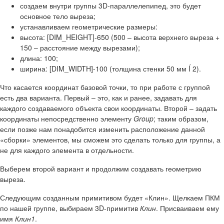
создаем внутри группы 3D-параллелепипед, это будет
основное тело выреза;
устанавливаем геометрические размеры:
высота: [DIM_HEIGHT]-650 (500 – высота верхнего выреза +
150 – расстояние между вырезами);
длина: 100;
ширина: [DIM_WIDTH]-100 (толщина стенки 50 мм Í 2).
Что касается координат базовой точки, то при работе с группой
есть два варианта. Первый – это, как и ранее, задавать для
каждого создаваемого объекта свои координаты. Второй – задать
координаты непосредственно элементу
Group
; таким образом,
если позже нам понадобится изменить расположение данной
«сборки» элементов, мы сможем это сделать только для группы, а
не для каждого элемента в отдельности.
Выберем второй вариант и продолжим создавать геометрию
выреза.
Следующим созданным примитивом будет «Клин». Щелкаем ПКМ
по нашей группе, выбираем 3D-примитив
Клин
. Присваиваем ему
имя
Клин1
.