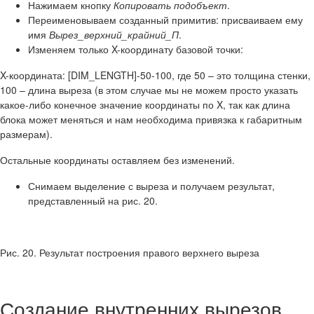
Нажимаем кнопку
Копировать подобъект
.
Переименовываем созданный примитив: присваиваем ему
имя
Вырез_верхний_крайний_П
.
Изменяем только X-координату базовой точки:
X-координата: [DIM_LENGTH]-50-100, где 50 – это толщина стенки,
100 – длина выреза (в этом случае мы не можем просто указать
какое-либо конечное значение координаты по X, так как длина
блока может меняться и нам необходима привязка к габаритным
размерам).
Остальные координаты оставляем без изменений.
Снимаем выделение с выреза и получаем результат,
представленный на рис. 20.
Рис. 20. Результат построения правого верхнего выреза
Создание внутренних вырезов