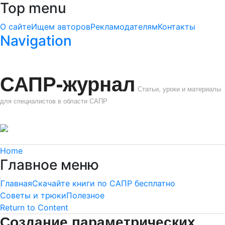
Top menu
О сайте
Ищем авторов
Рекламодателям
Контакты
Navigation
САПР-журнал
Статьи, уроки и материалы
для специалистов в области САПР
Home
Главное меню
Главная
Скачайте книги по САПР бесплатно
Советы и трюки
Полезное
Return to Content
Создание параметрических