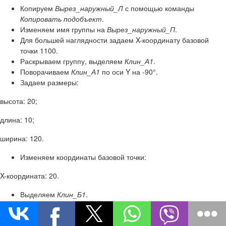
Копируем
Вырез_наружный_Л
с помощью команды
Копировать подобъект
.
Изменяем имя группы на
Вырез_наружный_П
.
Для большей наглядности задаем X-координату базовой
точки 1100.
Раскрываем группу, выделяем
Клин_А1
.
Поворачиваем
Клин_А1
по оси Y на -90°.
Задаем размеры:
высота: 20;
длина: 10;
ширина: 120.
Изменяем координаты базовой точки:
X-координата: 20.
Выделяем
Клин_Б1
.
Поворачиваем
Клин_Б1
по оси Y на 90°.
Задаем размеры: