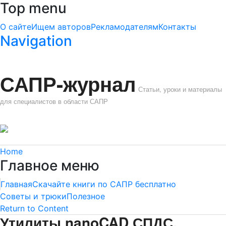
Top menu
О сайте
Ищем авторов
Рекламодателям
Контакты
Navigation
САПР-журнал
Статьи, уроки и материалы
для специалистов в области САПР
Home
Главное меню
Главная
Скачайте книги по САПР бесплатно
Советы и трюки
Полезное
Return to Content
Утилиты nanoCAD СПДС.