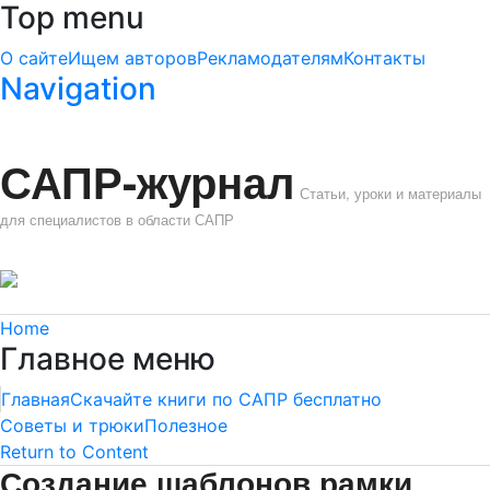
Top menu
О сайте
Ищем авторов
Рекламодателям
Контакты
Navigation
САПР-журнал
Статьи, уроки и материалы
для специалистов в области САПР
Home
Главное меню
Главная
Скачайте книги по САПР бесплатно
Советы и трюки
Полезное
Return to Content
Создание шаблонов рамки