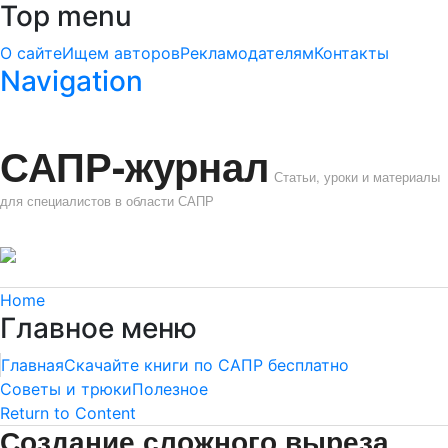
Top menu
О сайте
Ищем авторов
Рекламодателям
Контакты
Navigation
САПР-журнал
Статьи, уроки и материалы
для специалистов в области САПР
Home
Главное меню
Главная
Скачайте книги по САПР бесплатно
Советы и трюки
Полезное
Return to Content
Создание сложного выреза