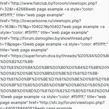
href="http://www.fiatclub.by/foroom/viewtopic.php?
f=32&t=42688web page example <a style="color:
#f5ffff;" title="web page example"
href="http://lowcarbzone.ru/viewtopic.php?
f=163&t=757&p=104027#p104027web page example <a
style="color: #f5ffff;" title="web page example"
href="http://forum.dsmogilev.by/showthread.php?
t=11&page=13web page example <a style="color: #f5ffff;"
title="web page example"
href="https://superforum.diva.by/threads/%D0%9A%D0
%D0%B2%D1%8B-
%D1%83%D0%BA%D0%BB%D0%B0%D0%B4%D1%8B%D0%
%D0%B2%D0%BE%D0%BB%D0%BE%D1%81%D1%8B-
%D1%81%D0%BF%D0%BE%D1%81%D0%BE%D0%B1%D1%8
%D0%BF%D1%80%D0%B5%D0%BF%D0%B0%D1%80%D0%
%D0%B8%D0%BD%D1%81%D1%82%D1%80%D1%83%D0%B
10web page example <a style="color: #f5ffff;" title="web
page example" href="http://sfc.by/forum/viewtopic.php?
p=440828#440828web page example