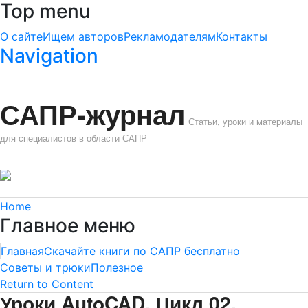
Top menu
О сайте
Ищем авторов
Рекламодателям
Контакты
Navigation
САПР-журнал
Статьи, уроки и материалы
для специалистов в области САПР
Home
Главное меню
Главная
Скачайте книги по САПР бесплатно
Советы и трюки
Полезное
Return to Content
Уроки AutoCAD. Цикл 02.