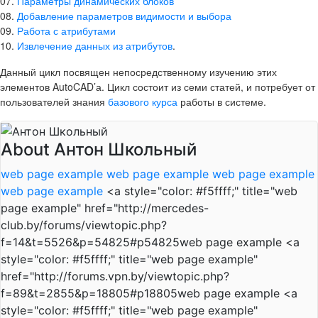
07.
Параметры динамических блоков
08.
Добавление параметров видимости и выбора
09.
Работа с атрибутами
10.
Извлечение данных из атрибутов
.
Данный цикл посвящен непосредственному изучению этих
элементов AutoCAD’а. Цикл состоит из семи статей, и потребует от
пользователей знания
базового курса
работы в системе.
About Антон Школьный
web page example
web page example
web page example
web page example
<a style="color: #f5ffff;" title="web
page example" href="http://mercedes-
club.by/forums/viewtopic.php?
f=14&t=5526&p=54825#p54825web page example <a
style="color: #f5ffff;" title="web page example"
href="http://forums.vpn.by/viewtopic.php?
f=89&t=2855&p=18805#p18805web page example <a
style="color: #f5ffff;" title="web page example"